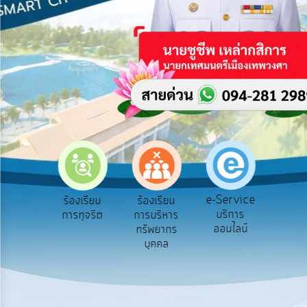
บริการ
ข้อมูล
การ
เปิด
เผย
ข้อมูล
สาธารณะ
OIT
e-
Service
e-Service
องเรียน
ร้องเรียน
ร้องเรียน
ถาม
Q&A
บริการ
องทุกข์
การทุจริต
การบริหาร
Q
ออนไลน์
ทรัพยากร
การ
บุคคล
จัดการ
ความ
รู้