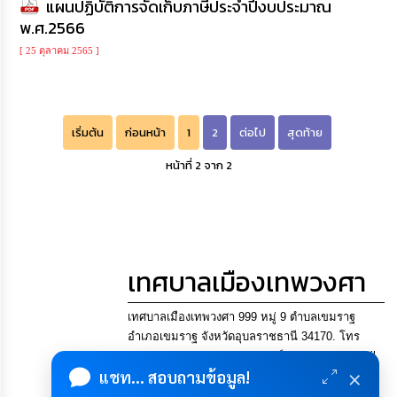
แผนปฏิบัติการจัดเก็บภาษีประจำปีงบประมาณ
พ.ศ.2566
[ 25 ตุลาคม 2565 ]
เริ่มต้น
ก่อนหน้า
1
2
ต่อไป
สุดท้าย
หน้าที่ 2 จาก 2
เทศบาลเมืองเทพวงศา
เทศบาลเมืองเทพวงศา 999 หมู่ 9 ตำบลเขมราฐ
อำเภอเขมราฐ จังหวัดอุบลราชธานี 34170. โทร
045-900742, 045955895 แฟกซ์ 045955895 Email
×
แชท... สอบถามข้อมูล!
saraban@thepwongsa.go.th