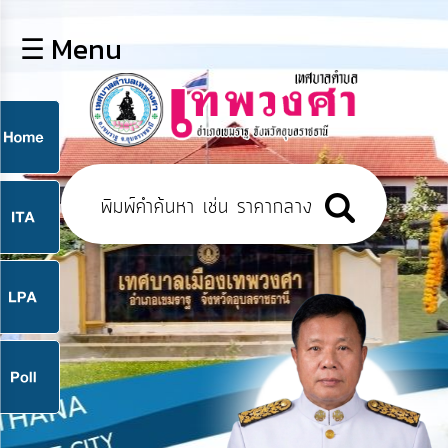
×
☰ Menu
lose
หน้า
หลัก
ข้อมูล
ก
พื้น
ฐาน
9
บุคลากร
แผน
ยุทธศาสตร์
9
ข่าวสาร
จ
กิจการ
สภา