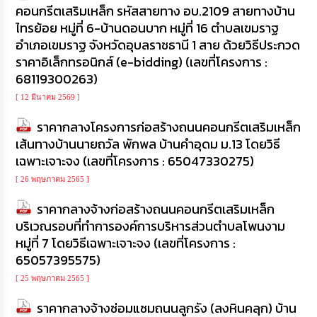
คอนกรีตเสริมเหล็ก รหัสสายทาง อบ.2109 สายทางบ้าน
การ
ไทรย้อย หมู่ที่ 6-บ้านดอนบาก หมู่ที่ 16 ตำบลเขมราฐ
จัด
อำเภอเขมราฐ จังหวัดอุบลราชธานี 1 สาย ด้วยวิธีประกวด
ซื้อ
ราคาอิเล็กทรอนิกส์ (e-bidding) (เลขที่โครงการ :
จัด
จ้าง
68119300263)
[ 12 มีนาคม 2569 ]
การ
เงิน
ราคากลางโครงการก่อสร้างถนนคอนกรีตเสริมเหล็ก
การ
เส้นทางบ้านนายถวัล พักพล บ้านคำอุดม ม.13 โดยวิธี
คลัง
เฉพาะเจาะจง (เลขที่โครงการ : 65047330275)
[ 26 พฤษภาคม 2565 ]
แผนการ
ป้องกัน
ราคากลางจ้างก่อสร้างถนนคอนกรีตเสริมเหล็ก
การ
ทุจริต
บริเวณรอบที่ทำการองค์การบริหารส่วนตำบลโพนงาม
หมู่ที่ 7 โดยวิธีเฉพาะเจาะจง (เลขที่โครงการ :
65057395575)
การ
ดำเนิน
[ 25 พฤษภาคม 2565 ]
การ
เพื่อ
ราคากลางจ้างซ่อมแซมถนนลูกรัง (ลงหินคลุก) บ้าน
ป้องกัน