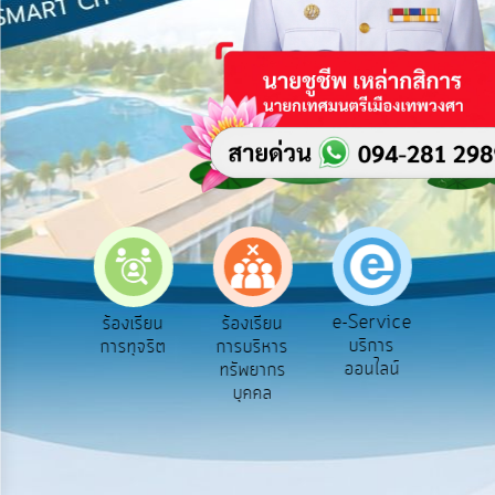
บริการ
ข้อมูล
การ
เปิด
เผย
ข้อมูล
สาธารณะ
OIT
e-
Service
e-Service
องเรียน
ร้องเรียน
ร้องเรียน
ถาม
Q&A
บริการ
องทุกข์
การทุจริต
การบริหาร
Q
ออนไลน์
ทรัพยากร
การ
บุคคล
จัดการ
ความ
รู้