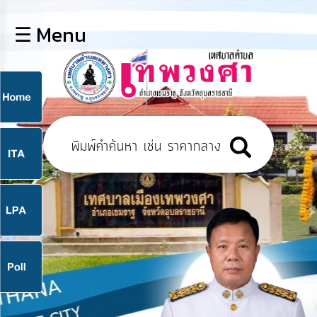
×
☰ Menu
lose
หน้า
หลัก
ข้อมูล
ก
พื้น
ฐาน
9
บุคลากร
แผน
ยุทธศาสตร์
9
ข่าวสาร
จ
กิจการ
สภา