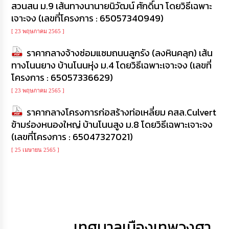
สวนสน ม.9 เส้นทางนานายนิวัฒน์ ศักดิ์นา โดยวิธีเฉพาะ
การ
ทุจริต
เจาะจง (เลขที่โครงการ : 65057340949)
[ 23 พฤษภาคม 2565 ]
มาตรการ
ภายใน
ราคากลางจ้างซ่อมแซมถนนลูกรัง (ลงหินคลุก) เส้น
ป้องกัน
ทางโนนยาง บ้านโนนหุ่ง ม.4 โดยวิธีเฉพาะเจาะจง (เลขที่
การ
โครงการ : 65057336629)
ทุจริต
[ 23 พฤษภาคม 2565 ]
การ
ราคากลางโครงการก่อสร้างท่อเหลี่ยม คสล.Culvert
ส่ง
เสริม
ข้ามร่องหนองใหญ่ บ้านโนนสูง ม.8 โดยวิธีเฉพาะเจาะจง
ความ
(เลขที่โครงการ : 65047327021)
โปร่งใส
[ 25 เมษายน 2565 ]
ท้อง
ถิ่น
ของ
เรา
เทศบาลเมืองเทพวงศา
ข้อมูล