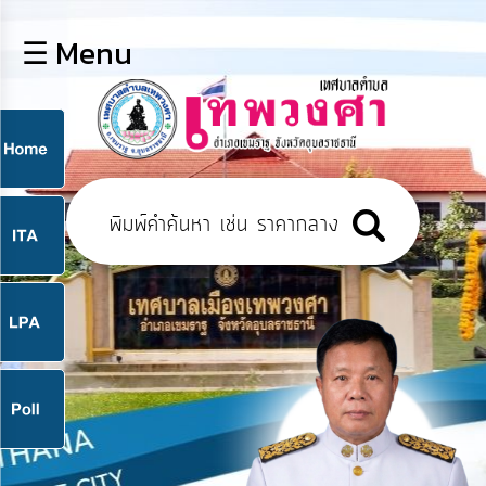
×
☰ Menu
lose
หน้า
หลัก
ข้อมูล
ก
พื้น
ฐาน
9
บุคลากร
แผน
ยุทธศาสตร์
9
ข่าวสาร
จ
กิจการ
สภา