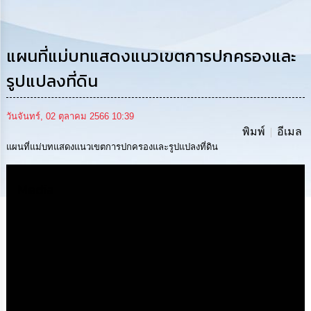
การ
ดำเนิน
งาน
แผนที่แม่บทแสดงแนวเขตการปกครองและ
การ
ให้
รูปแปลงที่ดิน
บริการ
วันจันทร์, 02 ตุลาคม 2566 10:39
แผนการ
พิมพ์
อีเมล
ใช้
จ่าย
แผนที่แม่บทแสดงแนวเขตการปกครองและรูปแปลงที่ดิน
งบ
ประมาณ
ประจำ
Media
ปี
การ
บริหาร
และ
พัฒนา
ทรัพยากร
บุคคล