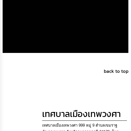
การ
จัด
ซื้อ
จัด
จ้าง
การ
เงิน
การ
คลัง
back to top
แผนการ
ป้องกัน
การ
ทุจริต
การ
เทศบาลเมืองเทพวงศา
ดำเนิน
การ
เพื่อ
เทศบาลเมืองเทพวงศา 999 หมู่ 9 ตำบลเขมราฐ
ป้องกัน