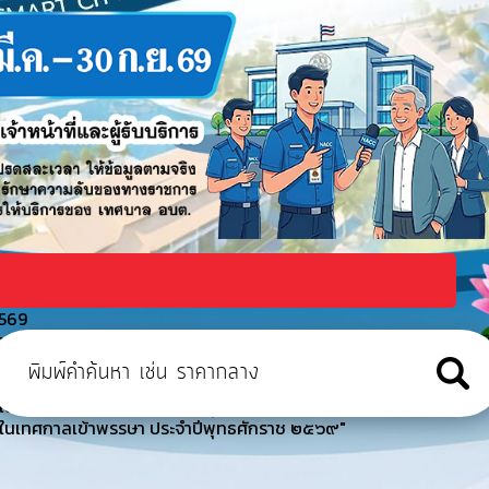
2569
ูงอายุเทศบาลเมืองเทพวงศา ตำบลเขมราฐ อำเภอเขมราฐ จังหวัดอุบลราชธาน
าธารณภัย ประจำปีงบประมาณ พ.ศ. 2569
งในเทศกาลเข้าพรรษา ประจำปีพุทธศักราช ๒๕๖๙"
งในเทศกาลเข้าพรรษา ประจำปีพุทธศักราช ๒๕๖๙"