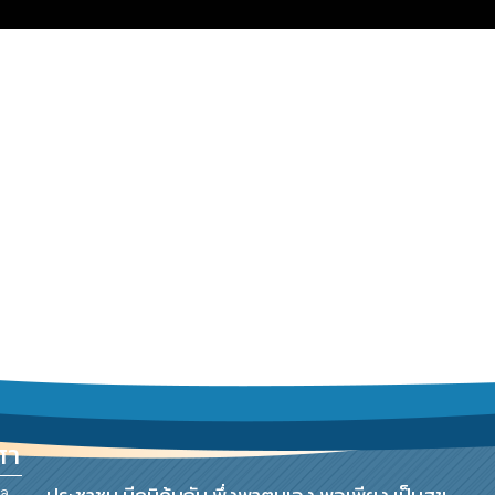
ศา
บล