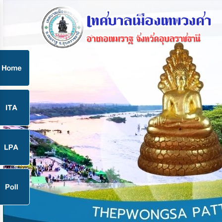
ก
9
9
จ