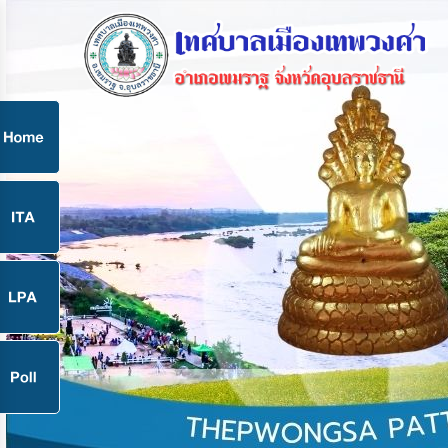
ก
9
9
จ