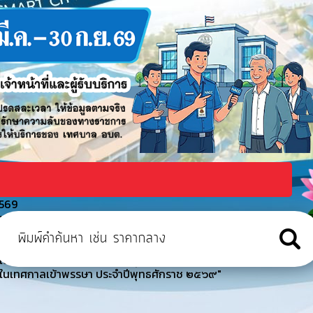
2569
ูงอายุเทศบาลเมืองเทพวงศา ตำบลเขมราฐ อำเภอเขมราฐ จังหวัดอุบลราชธาน
าธารณภัย ประจำปีงบประมาณ พ.ศ. 2569
งในเทศกาลเข้าพรรษา ประจำปีพุทธศักราช ๒๕๖๙"
งในเทศกาลเข้าพรรษา ประจำปีพุทธศักราช ๒๕๖๙"