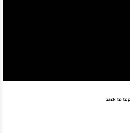
การ
จัด
ซื้อ
จัด
จ้าง
การ
เงิน
การ
คลัง
แผนการ
ป้องกัน
การ
ทุจริต
back to top
การ
ดำเนิน
การ
เพื่อ
ป้องกัน