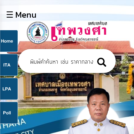
×
☰ Menu
lose
หน้า
หลัก
ข้อมูล
ก
พื้น
ฐาน
9
บุคลากร
แผน
ยุทธศาสตร์
9
ข่าวสาร
จ
กิจการ
สภา