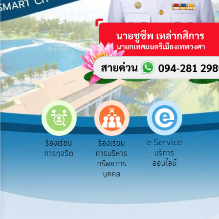
บริการ
ข้อมูล
การ
เปิด
เผย
ข้อมูล
สาธารณะ
OIT
e-
Service
e-Service
เรียน
ร้องเรียน
ร้องเรียน
ถามต
Q&A
บริการ
ทุกข์
การทุจริต
การบริหาร
Q&
ออนไลน์
ทรัพยากร
การ
บุคคล
จัดการ
ความ
รู้