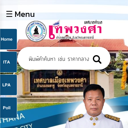
×
☰ Menu
lose
หน้า
หลัก
ข้อมูล
ก
พื้น
ฐาน
9
บุคลากร
แผน
ยุทธศาสตร์
9
ข่าวสาร
จ
กิจการ
สภา