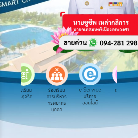
บริการ
ข้อมูล
การ
เปิด
เผย
ข้อมูล
สาธารณะ
OIT
e-
Service
e-Service
ร้องเรียน
ร้องเรียน
ถามตอบ
Q&A
บริการ
การทุจริต
การบริหาร
Q&A
ค
ออนไลน์
ทรัพยากร
การ
บุคคล
จัดการ
ความ
รู้