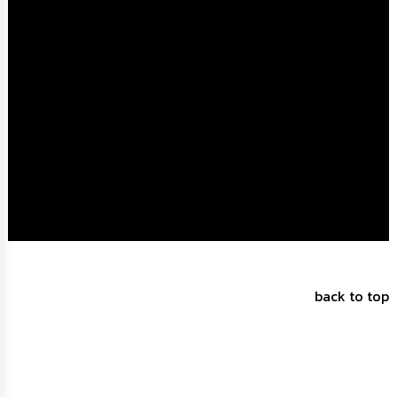
การ
จัด
ซื้อ
จัด
จ้าง
การ
เงิน
การ
คลัง
แผนการ
ป้องกัน
การ
ทุจริต
back to top
การ
ดำเนิน
การ
เพื่อ
ป้องกัน