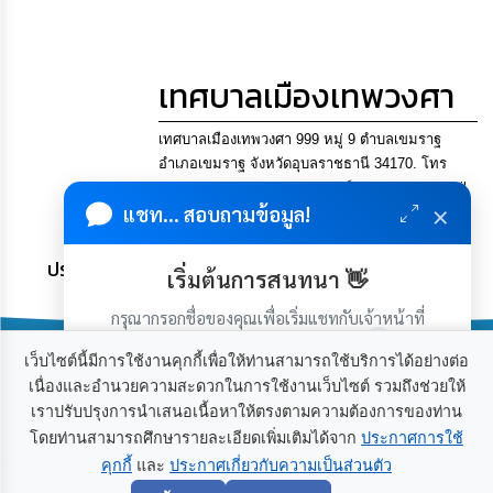
การ
ทุจริต
เทศบาลเมืองเทพวงศา
มาตรการ
ภายใน
ป้องกัน
เทศบาลเมืองเทพวงศา 999 หมู่ 9 ตำบลเขมราฐ
การ
ทุจริต
อำเภอเขมราฐ จังหวัดอุบลราชธานี 34170. โทร
045-900742, 045955895 แฟกซ์ 045955895 Email
×
แชท... สอบถามข้อมูล!
saraban@thepwongsa.go.th
การ
ส่ง
เสริม
ประชาชน มีภูมิคุ้มกัน พึ่งพาตนเอง พอเพียง เป็นสุข
เริ่มต้นการสนทนา 👋
ความ
โปร่งใส
กรุณากรอกชื่อของคุณเพื่อเริ่มแชทกับเจ้าหน้าที่
(เฉพาะในวันเวลาราชการ)
ท้อง
เว็บไซต์นี้มีการใช้งานคุกกี้เพื่อให้ท่านสามารถใช้บริการได้อย่างต่อ
ถิ่น
เนื่องและอำนวยความสะดวกในการใช้งานเว็บไซต์ รวมถึงช่วยให้
ของ
เราปรับปรุงการนำเสนอเนื้อหาให้ตรงตามความต้องการของท่าน
เรา
เกี่ยวกับเรา
ติดต่อเรา
โดยท่านสามารถศึกษารายละเอียดเพิ่มเติมได้จาก
ประกาศการใช้
คุกกี้
และ
ประกาศเกี่ยวกับความเป็นส่วนตัว
เริ่มแชท
ข้อมูล