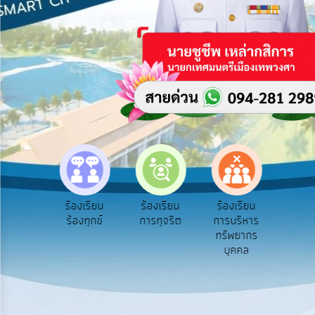
บริการ
ข้อมูล
การ
เปิด
เผย
ข้อมูล
สาธารณะ
OIT
e-
Service
e-Se
ฟังความ
ร้องเรียน
ร้องเรียน
ร้องเรียน
Q&A
บริ
ิดเห็น
ร้องทุกข์
การทุจริต
การบริหาร
ออน
ระชาชน
ทรัพยากร
การ
บุคคล
จัดการ
ความ
รู้