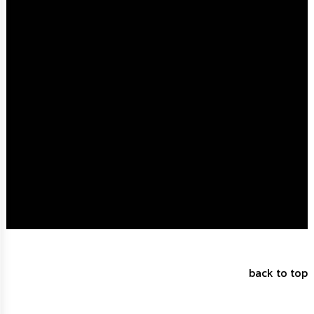
การ
จัด
ซื้อ
จัด
จ้าง
การ
เงิน
การ
คลัง
แผนการ
ป้องกัน
การ
ทุจริต
การ
ดำเนิน
back to top
การ
เพื่อ
ป้องกัน