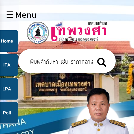
×
☰ Menu
lose
หน้า
หลัก
ข้อมูล
ก
พื้น
ฐาน
9
บุคลากร
แผน
ยุทธศาสตร์
9
ข่าวสาร
จ
กิจการ
สภา