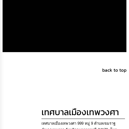
การ
จัด
ซื้อ
จัด
จ้าง
การ
เงิน
การ
คลัง
back to top
แผนการ
ป้องกัน
การ
ทุจริต
การ
เทศบาลเมืองเทพวงศา
ดำเนิน
การ
เพื่อ
เทศบาลเมืองเทพวงศา 999 หมู่ 9 ตำบลเขมราฐ
ป้องกัน