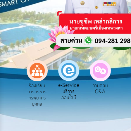
บริการ
ข้อมูล
การ
เปิด
เผย
ข้อมูล
สาธารณะ
OIT
e-
Service
e-Service
องเรียน
ร้องเรียน
ถามตอบ
สำ
Q&A
บริการ
รทุจริต
การบริหาร
Q&A
ควา
ออนไลน์
ทรัพยากร
พอ
การ
บุคคล
จัดการ
ความ
รู้