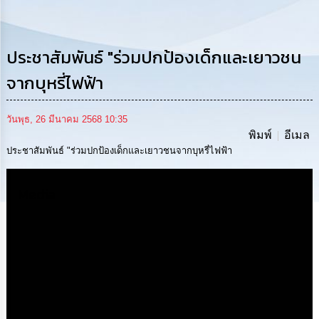
การ
ดำเนิน
งาน
ประชาสัมพันธ์ "ร่วมปกป้องเด็กและเยาวชน
การ
ให้
จากบุหรี่ไฟฟ้า
บริการ
วันพุธ, 26 มีนาคม 2568 10:35
แผนการ
พิมพ์
อีเมล
ใช้
จ่าย
ประชาสัมพันธ์ "ร่วมปกป้องเด็กและเยาวชนจากบุหรี่ไฟฟ้า
งบ
ประมาณ
ประจำ
Media
ปี
การ
บริหาร
และ
พัฒนา
ทรัพยากร
บุคคล