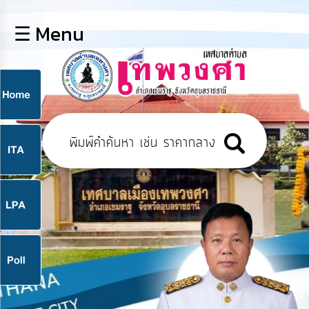
×
☰ Menu
lose
หน้า
หลัก
ข้อมูล
ก
พื้น
ฐาน
9
บุคลากร
แผน
ยุทธศาสตร์
9
ข่าวสาร
จ
กิจการ
สภา