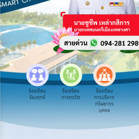
บริการ
ข้อมูล
การ
เปิด
เผย
ข้อมูล
สาธารณะ
OIT
e-
Service
e-Se
ฟังความ
ร้องเรียน
ร้องเรียน
ร้องเรียน
Q&A
บริ
ิดเห็น
ร้องทุกข์
การทุจริต
การบริหาร
ออน
ระชาชน
ทรัพยากร
การ
บุคคล
จัดการ
ความ
รู้