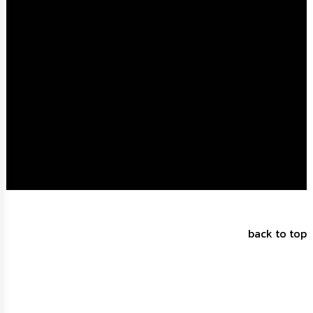
การ
จัด
ซื้อ
จัด
จ้าง
การ
เงิน
การ
คลัง
แผนการ
ป้องกัน
การ
ทุจริต
back to top
การ
ดำเนิน
การ
เพื่อ
ป้องกัน