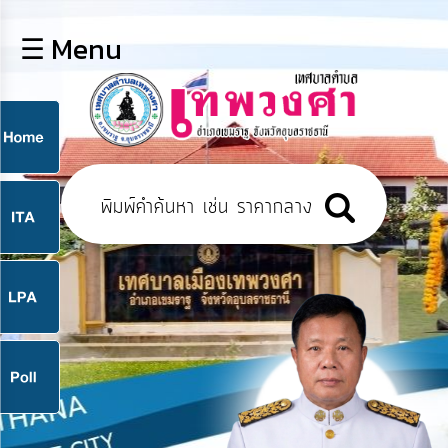
×
☰ Menu
lose
หน้า
หลัก
ข้อมูล
ก
พื้น
ฐาน
9
บุคลากร
แผน
ยุทธศาสตร์
9
ข่าวสาร
จ
กิจการ
สภา