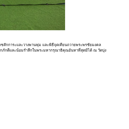
องราชสักการะและวางพานพุ่ม และพิธีจุดเทียนถวายพระพรชัยมงคล
กดีและน้อมรำลึกในพระมหากรุณาธิคุณอันหาที่สุดมิได้ ณ วัดบุ่ง