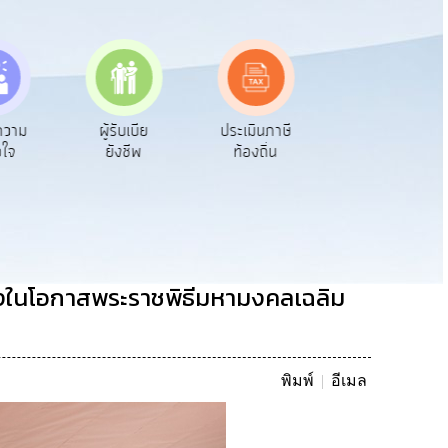
บเบีย
ประเมินภาษี
ทะเบียน
ขออนุญาต
ชีพ
ท้องถิ่น
พาณิชย์
ก่อสร้าง
่องในโอกาสพระราชพิธีมหามงคลเฉลิม
พิมพ์
อีเมล