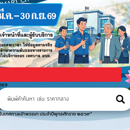
2569
ูงอายุเทศบาลเมืองเทพวงศา ตำบลเขมราฐ อำเภอเขมราฐ จังหวัดอุบลราชธาน
าธารณภัย ประจำปีงบประมาณ พ.ศ. 2569
งในเทศกาลเข้าพรรษา ประจำปีพุทธศักราช ๒๕๖๙"
งในเทศกาลเข้าพรรษา ประจำปีพุทธศักราช ๒๕๖๙"