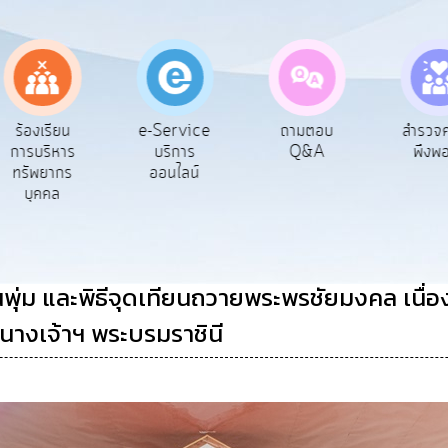
e-Service
ถามตอบ
สำรวจความ
ผู้รั
บริการ
Q&A
พึงพอใจ
ยัง
ออนไลน์
นพุ่ม และพิธีจุดเทียนถวายพระพรชัยมงคล เนื
างเจ้าฯ พระบรมราชินี