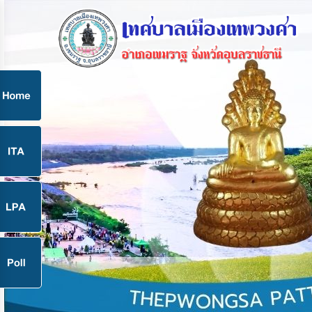
ก
9
9
จ