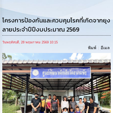
การ
ดำเนิน
งาน
โครงการป้องกันและควบคุมโรคที่เกิดจากยุง
การ
ให้
ลายประจำปีปีงบประมาณ 2569
บริการ
วันพฤหัสบดี, 28 พฤษภาคม 2569 10:15
แผนการ
พิมพ์
อีเมล
ใช้
จ่าย
งบ
ประมาณ
ประจำ
ปี
การ
บริหาร
และ
พัฒนา
ทรัพยากร
บุคคล