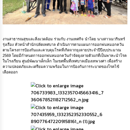
การ
จัด
ซื้อ
จัด
จ้าง
งานสาธารณสุขและสิ่งแวดล้อม ร่วมกับ งานเทศกิจ นำโดย นางสาวเมวรินทร์
การ
รุ่งเรือง หัวหน้าสำนักปลัดเทศบาล ดำเนินการตามแผนการออกพ่นหมอกควัน
เงิน
ตามโครงการป้องกันและควบคุมโรคที่เกิดจากยุงลายประจำปีปีงบประมาณ
การ
2569 โดยมีกำหนดการออกพ่นหมอกควันกำจัดยุงลายตัวแก่ที่เป็นพาหะนำโรค
คลัง
ในโรงเรียน ศูนย์พัฒนาเด็กเล็ก ในเขตพื้นที่เทศบาลเมืองเทพวงศา เพื่อสร้าง
ความปลอดภัยและเตรียมความพร้อมในการป้องกันการระบาดของโรคไข้
เลือดออก
แผนการ
ป้องกัน
การ
ทุจริต
การ
ดำเนิน
การ
เพื่อ
ป้องกัน