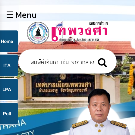
×
☰ Menu
lose
หน้า
หลัก
ข้อมูล
ก
พื้น
ฐาน
9
บุคลากร
แผน
ยุทธศาสตร์
9
ข่าวสาร
จ
กิจการ
สภา