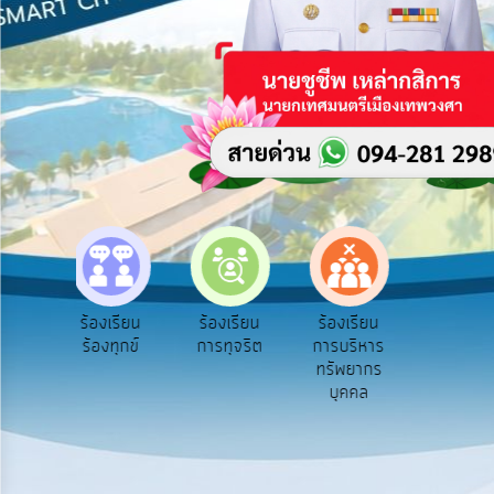
บริการ
ข้อมูล
การ
เปิด
เผย
ข้อมูล
สาธารณะ
OIT
e-
Service
e-Service
ร้องเรียน
ร้องเรียน
ร้องเรียน
ถ
Q&A
บริการ
ร้องทุกข์
การทุจริต
การบริหาร
ออนไลน์
ทรัพยากร
การ
บุคคล
จัดการ
ความ
รู้