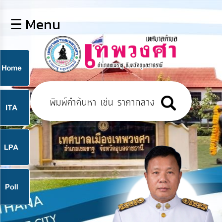
×
☰ Menu
lose
หน้า
หลัก
ข้อมูล
ก
พื้น
ฐาน
9
บุคลากร
แผน
ยุทธศาสตร์
9
ข่าวสาร
จ
กิจการ
สภา