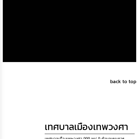
การ
จัด
ซื้อ
จัด
จ้าง
การ
เงิน
การ
คลัง
back to top
แผนการ
ป้องกัน
การ
ทุจริต
การ
ดำเนิน
เทศบาลเมืองเทพวงศา
การ
เพื่อ
ป้องกัน
เทศบาลเมืองเทพวงศา 999 หมู่ 9 ตำบลเขมราฐ