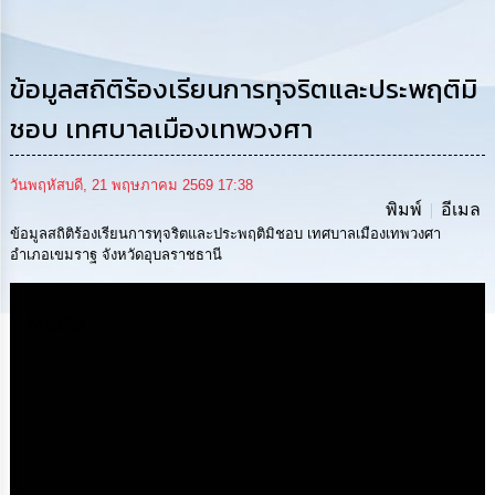
การ
ดำเนิน
งาน
ข้อมูลสถิติร้องเรียนการทุจริตและประพฤติมิ
การ
ให้
ชอบ เทศบาลเมืองเทพวงศา
บริการ
วันพฤหัสบดี, 21 พฤษภาคม 2569 17:38
แผนการ
พิมพ์
อีเมล
ใช้
จ่าย
ข้อมูลสถิติร้องเรียนการทุจริตและประพฤติมิชอบ เทศบาลเมืองเทพวงศา
งบ
อำเภอเขมราฐ จังหวัดอุบลราชธานี
ประมาณ
ประจำ
ปี
Media
การ
บริหาร
และ
พัฒนา
ทรัพยากร
บุคคล