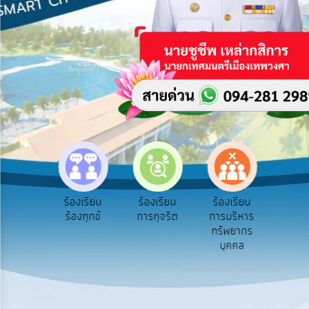
บริการ
ข้อมูล
การ
เปิด
เผย
ข้อมูล
สาธารณะ
OIT
e-
Service
e-Se
ฟังความ
ร้องเรียน
ร้องเรียน
ร้องเรียน
Q&A
บริ
ิดเห็น
ร้องทุกข์
การทุจริต
การบริหาร
ออน
ระชาชน
ทรัพยากร
การ
บุคคล
จัดการ
ความ
รู้